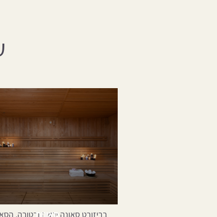
ע
סאונות
בריזורט סאונה יבשה ורטובה. הסאו