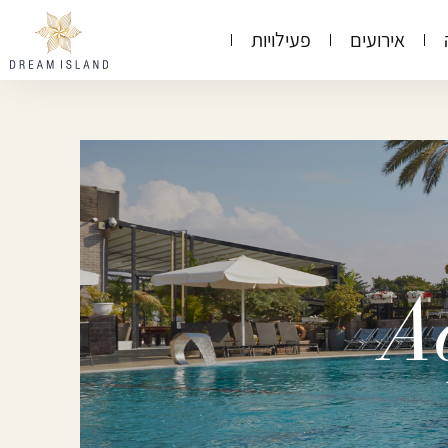
לעמוד
דרים
אירועים
פעילויות
הפייסבוק
איילנד
של
באינסטגרם
דרים
איילנד
A