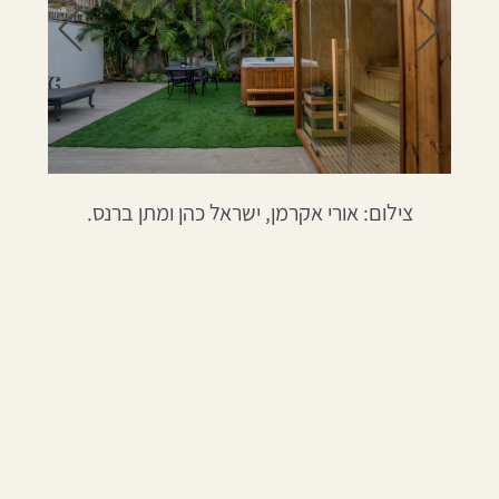
עבור
עבור
לתמונה
לתמונ
הבאה
הקודמ
צילום: אורי אקרמן, ישראל כהן ומתן ברנס.