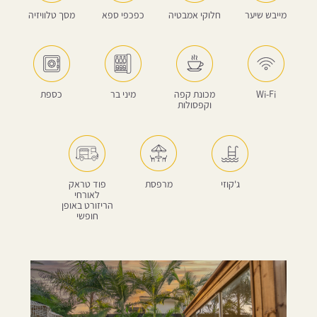
מייבש שיער
חלוקי אמבטיה
כפכפי ספא
מסך טלוויזיה
Wi-Fi
מכונת קפה
מיני בר
כספת
וקפסולות
ג'קוזי
מרפסת
פוד טראק
לאורחי
הריזורט באופן
חופשי