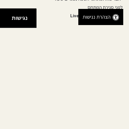
לפני סגירת המתחם
שעות פעילות Live Kitchen
הצהרת נגישות
נגישות
:
Experience
ימי חול א'-ה': 11:00-19:00
בימי שישי וערבי חג בחורף עד 15:00
בקיץ עד 16:00
שבת וחג: 11:00-18:00
יתכנו שינויים בחגים ומועדים מיוחדים
יתכנו שינויים בחגים ומועדים מיוחדים
הבריכות ומתחמי הספא נסגרים שעה
לפני סגירת המתחם.
קרדיט צילום: ישראל כהן | אורי אקרמן |
מייק קפח