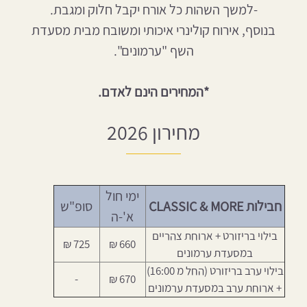
-למשך השהות כל אורח יקבל חלוק ומגבת.
בנוסף, אירוח קולינרי איכותי ומשובח מבית מסעדת
השף "ערמונים".
*המחירים הינם לאדם.
מחירון 2026
ימי חול
חבילות CLASSIC & MORE
סופ"ש
א'-ה
בילוי בריזורט + ארוחת צהריים
725 ₪
660 ₪
במסעדת ערמונים
בילוי ערב בריזורט (החל מ 16:00)
-
670 ₪
+ ארוחת ערב במסעדת ערמונים