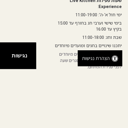
שעות פעילות Live Kitchen
:
Experience
ימי חול א'-ה': 11:00-19:00
בימי שישי וערבי חג בחורף עד 15:00
בקיץ עד 16:00
שבת וחג: 11:00-18:00
יתכנו שינויים בחגים ומועדים מיוחדים
יתכנו שינויים בחגים ומועדים מיוחדים
נגישות
הצהרת נגישות
הבריכות ומתחמי הספא נסגרים שעה
לפני סגירת המתחם.
קרדיט צילום: ישראל כהן | אורי אקרמן |
מייק קפח
כל הזכויות שמורות לריזורט דרים איילנד
©