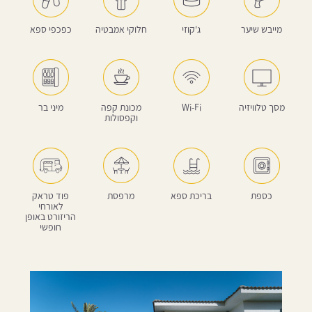
מייבש שיער
ג'קוזי
חלוקי אמבטיה
כפכפי ספא
מסך טלוויזיה
Wi-Fi
מכונת קפה
מיני בר
וקפסולות
כספת
בריכת ספא
מרפסת
פוד טראק
לאורחי
הריזורט באופן
חופשי