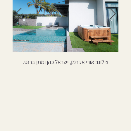
עבור
עבור
לתמונה
לתמונ
הבאה
הקודמ
צילום: אורי אקרמן, ישראל כהן ומתן ברנס.