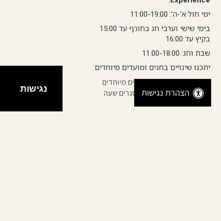
:
Experience
ימי חול א'-ה': 11:00-19:00
בימי שישי וערבי חג בחורף עד 15:00
בקיץ עד 16:00
שבת וחג: 11:00-18:00
יתכנו שינויים בחגים ומועדים מיוחדים
יתכנו שינויים בחגים ומועדים מיוחדים
נגישות
הצהרת נגישות
הבריכות ומתחמי הספא נסגרים שעה
לפני סגירת המתחם.
קרדיט צילום: ישראל כהן | אורי אקרמן |
מייק קפח
כל הזכויות שמורות לריזורט דרים איילנד
©